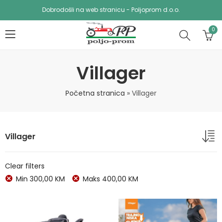
Dobrodošli na web stranicu - Poljoprom d.o.o.
0
Villager
Početna stranica
»
Villager
Villager
Clear filters
Min
300,00
KM
Maks
400,00
KM