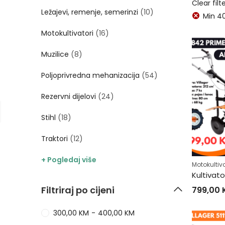
Clear filt
Ležajevi, remenje, semerinzi
(10)
Min
4
Motokultivatori
(16)
Muzilice
(8)
Poljoprivredna mehanizacija
(54)
Rezervni dijelovi
(24)
Stihl
(18)
Traktori
(12)
+ Pogledaj više
Motokultiva
Kultivat
Filtriraj po cijeni
799,00
300,00
KM
-
400,00
KM