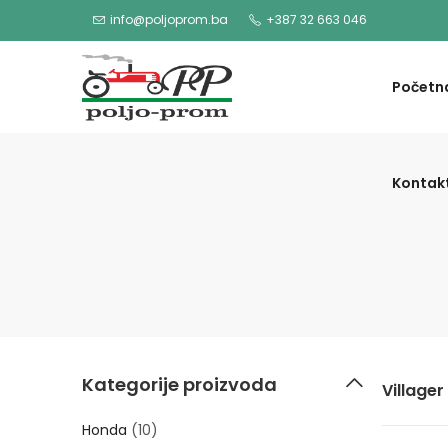
info@poljoprom.ba
+387 32 663 046
Početn
Kontak
Kategorije proizvoda
Villager
Honda
(10)