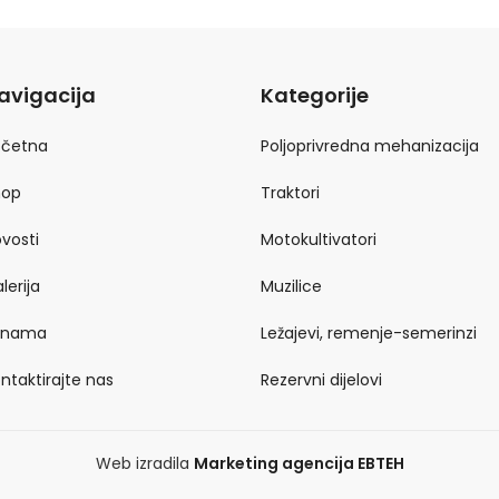
avigacija
Kategorije
očetna
Poljoprivredna mehanizacija
hop
Traktori
vosti
Motokultivatori
lerija
Muzilice
 nama
Ležajevi, remenje-semerinzi
ntaktirajte nas
Rezervni dijelovi
Web izradila
Marketing agencija EBTEH