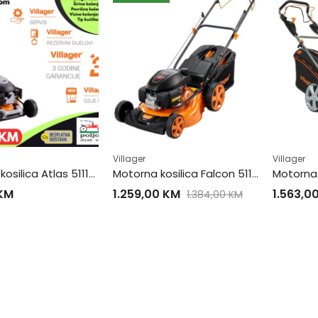
Villager
Villager
Motorna kosilica Atlas 5111T PRIME
Motorna kosilica Falcon 5111H
KM
1.259,00
KM
1.563,0
1.384,00
KM