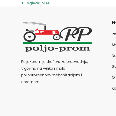
+ Pogledaj više
N
P
S
No
Poljo-prom je društvo za proizvodnju,
Ga
trgovinu na veliko i malo
poljoprivrednom mehanizacijom i
O
opremom.
Ko