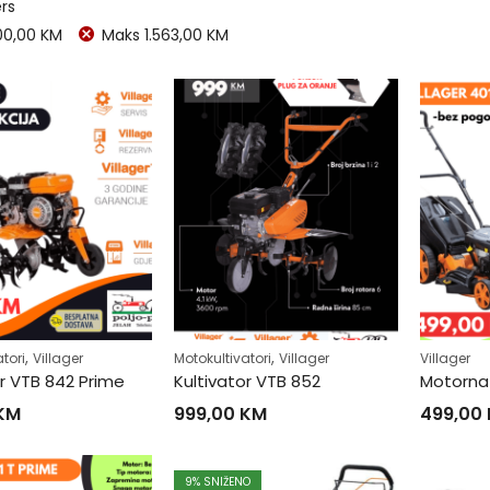
ers
00,00
KM
Maks
1.563,00
KM
,
,
tori
Villager
Motokultivatori
Villager
Villager
or VTB 842 Prime
Kultivator VTB 852
KM
999,00
KM
499,00
9
% SNIŽENO