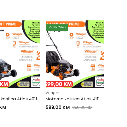
9
% SNIŽENO
Villager
Motorna kosilica Atlas 4011T PRIME
Motorna kosilica Atlas 4111T PRIME
KM
599,00
KM
659,00
KM