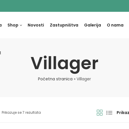
a
Shop
Novosti
Zastupništva
Galerija
O nama
t
Villager
Početna stranica
»
Villager
Prikaz
Prikazuje se 7 rezultata