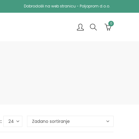
Dobrodošli na web stranicu - Poljoprom d.o.o.
0
: