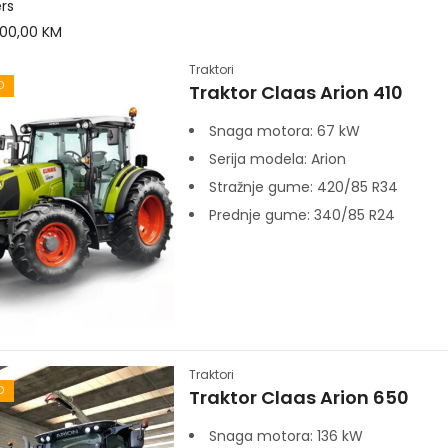
ers
100,00
KM
Traktori
O
Traktor Claas Arion 410
Snaga motora:
67 kW
Serija modela:
Arion
Stražnje gume:
420/85 R34
Prednje gume:
340/85 R24
Traktori
O
Traktor Claas Arion 650
Snaga motora:
136 kW