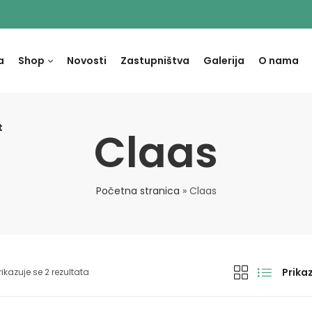
a
Shop
Novosti
Zastupništva
Galerija
O nama
t
Claas
Početna stranica
»
Claas
Prikaz
rikazuje se 2 rezultata