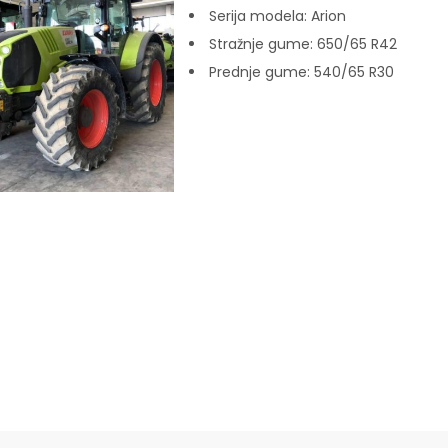
Serija modela:
Arion
Stražnje gume:
650/65 R42
Prednje gume:
540/65 R30