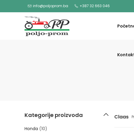
info@poljoprom.ba
+387 32 663 046
Početn
Kontak
Kategorije proizvoda
Claas
P
Honda
(10)