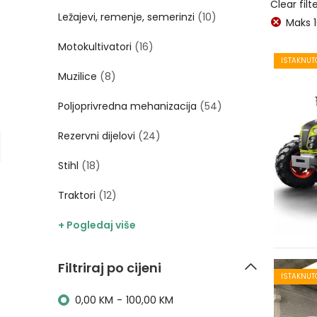
Clear filt
Ležajevi, remenje, semerinzi
(10)
Maks
Motokultivatori
(16)
ISTAKNUT
Muzilice
(8)
Poljoprivredna mehanizacija
(54)
Rezervni dijelovi
(24)
Stihl
(18)
Traktori
(12)
+ Pogledaj više
Filtriraj po cijeni
ISTAKNUT
0,00
KM
-
100,00
KM