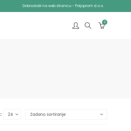
Dobrodošli na web stranicu - Poljoprom d.o.o.
0
: