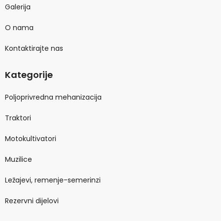
Galerija
O nama
Kontaktirajte nas
Kategorije
Poljoprivredna mehanizacija
Traktori
Motokultivatori
Muzilice
Ležajevi, remenje-semerinzi
Rezervni dijelovi