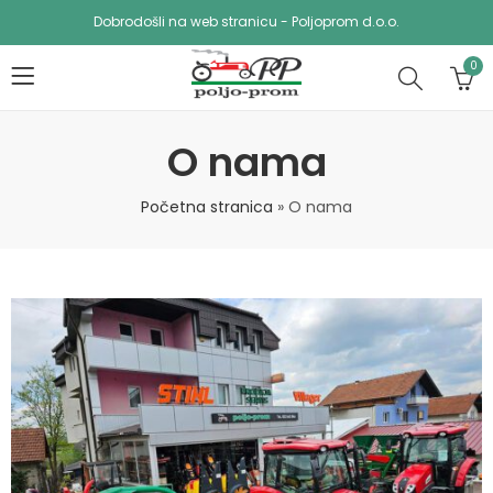
Dobrodošli na web stranicu - Poljoprom d.o.o.
0
O nama
Početna stranica
»
O nama