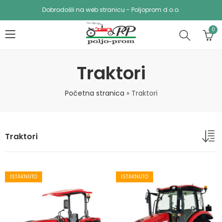
Dobrodošli na web stranicu - Poljoprom d.o.o.
0
Traktori
Početna stranica
»
Traktori
Traktori
ISTAKNUTO
ISTAKNUTO