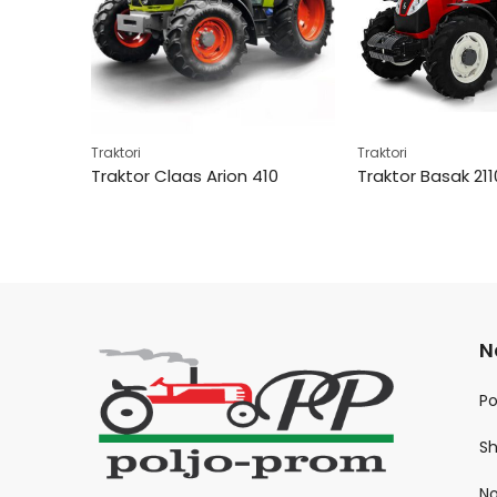
Traktori
Traktori
T
Traktor Claas Arion 410
Traktor Basak 211
N
P
S
No