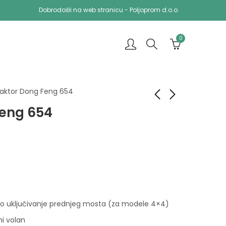
Dobrodošli na web stranicu - Poljoprom d.o.o.
0
raktor Dong Feng 654
Feng 654
Traktor Dong Feng
Traktor Dong Feng
404
904
 uključivanje prednjeg mosta (za modele 4×4)
ni volan