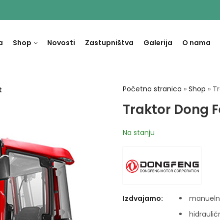
a
Shop
Novosti
Zastupništva
Galerija
O nama
Početna stranica
»
Shop
»
T
t
Traktor Dong 
Na stanju
Izdvajamo:
manuelno
hidraulič