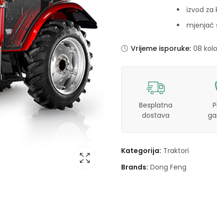
izvod za 
mjenjač s
Vrijeme isporuke:
08 kol
Besplatna
P
dostava
ga
Kategorija:
Traktori
Brands:
Dong Feng