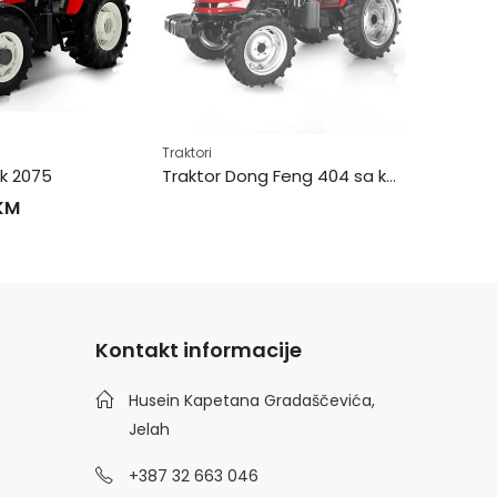
Traktori
Traktor 
Traktori
k 2075
Traktor Dong Feng 404 sa kabinom
KM
Kontakt informacije
Husein Kapetana Gradaščevića,
Jelah
+387 32 663 046