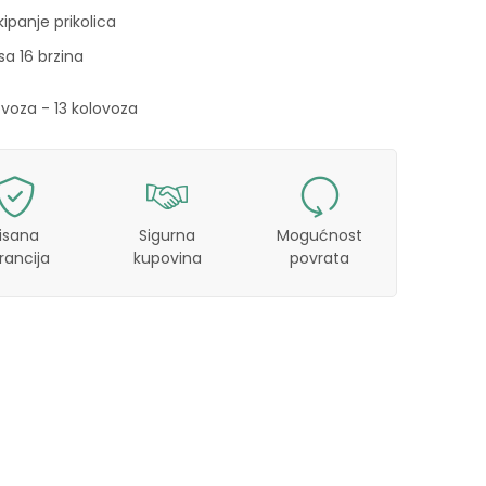
kipanje prikolica
a 16 brzina
ovoza - 13 kolovoza
isana
Sigurna
Mogućnost
rancija
kupovina
povrata