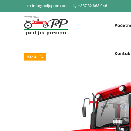
info@poljoprom.ba
+387 32 663 046
Početn
Kontak
ISTAKNUTO