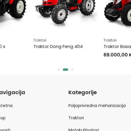
Traktori
Traktori
0 s
Traktor Dong Feng 404
Traktor Basa
69.000,00
avigacija
Kategorije
očetna
Poljoprivredna mehanizacija
hop
Traktori
vosti
Motokultivatori