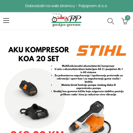
Dobrodošli na web stranicu - Poljoprom d.o.o.
0