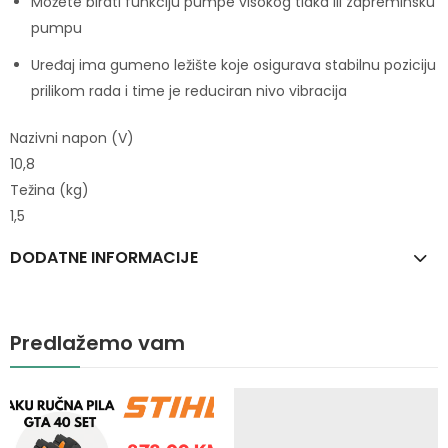
Možete birati funkciju pumpe visokog tlaka ili zapreminsku
pumpu
Uređaj ima gumeno ležište koje osigurava stabilnu poziciju
prilikom rada i time je reduciran nivo vibracija
Nazivni napon (V)
10,8
Težina (kg)
1,5
DODATNE INFORMACIJE
Predlažemo vam