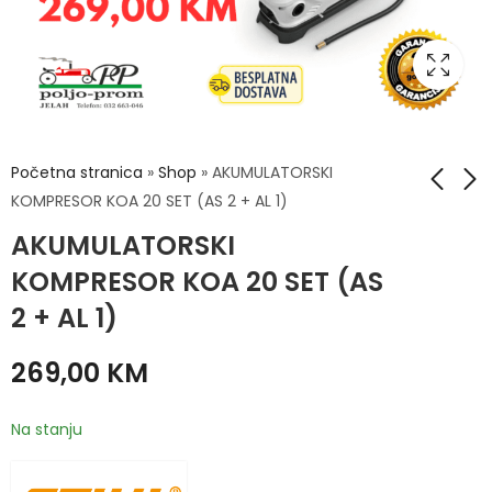
Početna stranica
»
Shop
»
AKUMULATORSKI
KOMPRESOR KOA 20 SET (AS 2 + AL 1)
AKUMULATORSKI
Muzilica za krave
AKU PERAČ REA 100
PLUS - AP SISTEM
KOMPRESOR KOA 20 SET (AS
827,00
KM
698,00
KM
2 + AL 1)
269,00
KM
Na stanju