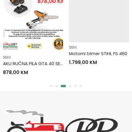
Stihl
Motorni trimer STIHL FS 460
Stihl
1.799,00
KM
AKU RUČNA PILA GTA 40 SET (2xAS 2 + AL 5-2)
878,00
KM