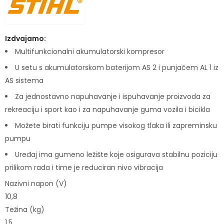
Izdvajamo:
Multifunkcionalni akumulatorski kompresor
U setu s akumulatorskom baterijom AS 2 i punjačem AL 1 iz
AS sistema
Za jednostavno napuhavanje i ispuhavanje proizvoda za
rekreaciju i sport kao i za napuhavanje guma vozila i bicikla
Možete birati funkciju pumpe visokog tlaka ili zapreminsku
pumpu
Uređaj ima gumeno ležište koje osigurava stabilnu poziciju
prilikom rada i time je reduciran nivo vibracija
Nazivni napon (V)
10,8
Težina (kg)
1,5