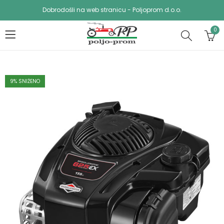
Dobrodošli na web stranicu - Poljoprom d.o.o.
0
9
% SNIŽENO