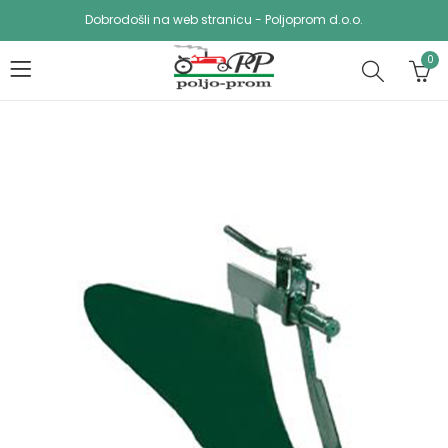
Dobrodošli na web stranicu - Poljoprom d.o.o.
0