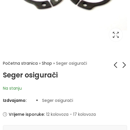
Početna stranica
»
Shop
»
Seger osigurači
Seger osigurači
Ležajevi sa kućištima
Semerinzi CX
Na stanju
UC/UCP/UCT/UCF/UCFL
Izdvajamo:
Seger osigurači
Vrijeme isporuke:
12 kolovoza - 17 kolovoza