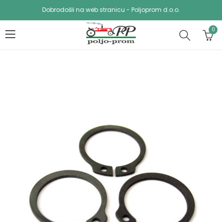
Dobrodošli na web stranicu - Poljoprom d.o.o.
0