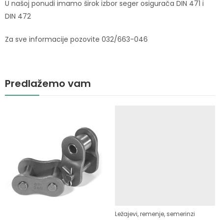
U našoj ponudi imamo širok izbor seger osigurača DIN 471 i
DIN 472
Za sve informacije pozovite 032/663-046
Predlažemo vam
Ležajevi, remenje, semerinzi