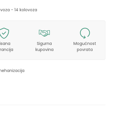
ovoza - 14 kolovoza
isana
Sigurna
Mogućnost
rancija
kupovina
povrata
mehanizacija