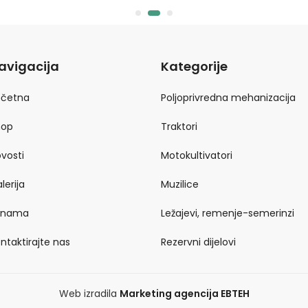
avigacija
Kategorije
očetna
Poljoprivredna mehanizacija
hop
Traktori
vosti
Motokultivatori
lerija
Muzilice
 nama
Ležajevi, remenje-semerinzi
ntaktirajte nas
Rezervni dijelovi
Web izradila
Marketing agencija EBTEH