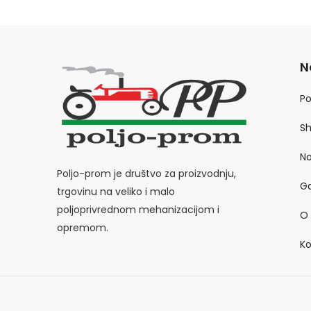
N
P
S
No
Poljo-prom je društvo za proizvodnju,
Ga
trgovinu na veliko i malo
poljoprivrednom mehanizacijom i
O
opremom.
Ko