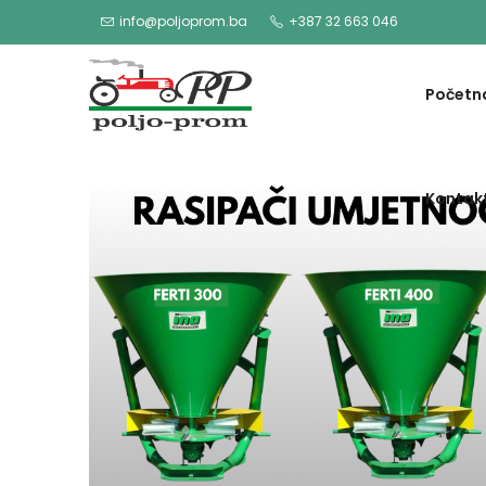
info@poljoprom.ba
+387 32 663 046
Početn
Kontak