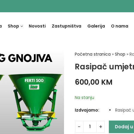
a
Shop
Novosti
Zastupništva
Galerija
O nama
Početna stranica
»
Shop
»
R
t
Rasipač umjet
600,00
KM
Na stanju
Izdvajamo:
Rasipač 
Dodaj u