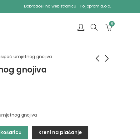
Dobrodošli na web stranicu - Poljoprom d.o.o.
0
asipač umjetnog gnojiva
nog gnojiva
Pastir solarni ama
Roto kosa
469,00
2.750,00
KM
KM
umjetnog gnojiva
 košaricu
Kreni na plaćanje