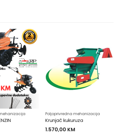
Poljopriv
 mehanizacija
Poljoprivredna mehanizacija
2.484,
ENZIN
Krunjač kukuruza
1.570,00
KM