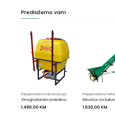
Predlažemo vam
ija
Poljoprivredna mehanizacija
Poljoprivredna meha
ma
Vinogradarska prskalica
Elevator za kukur
1.490,00
KM
1.530,00
KM