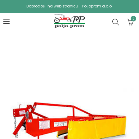
Dobrodošli na web stranicu - Poljoprom d.o.o.
0