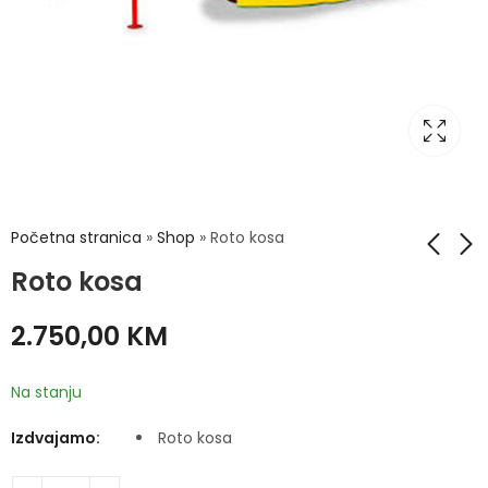
Početna stranica
»
Shop
»
Roto kosa
Roto kosa
Rasipač umjetnog
Sadilica krompira
2.750,00
KM
gnojiva
dvoredna Zeppelin
600,00
2.484,00
KM
KM
Na stanju
Izdvajamo:
Roto kosa