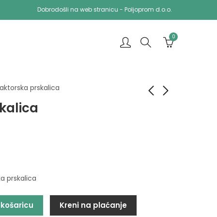
Dobrodošli na web stranicu - Poljoprom d.o.o.
0
aktorska prskalica
kalica
Tarup model S 2,4M
Traktorski plug
4.558,00
3.250,00
KM
KM
a prskalica
 košaricu
Kreni na plaćanje