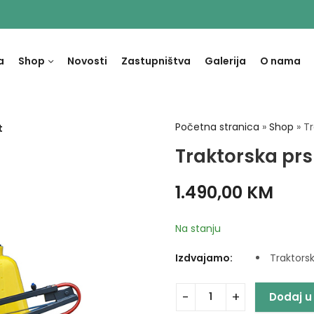
a
Shop
Novosti
Zastupništva
Galerija
O nama
Početna stranica
»
Shop
»
Tr
t
Traktorska prs
1.490,00
KM
Na stanju
Izdvajamo:
Traktorsk
Dodaj u