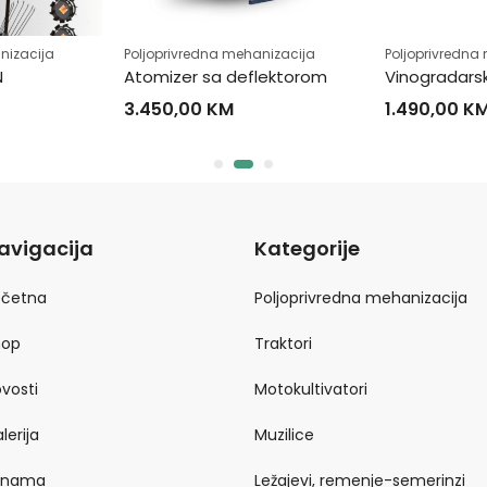
nizacija
Poljoprivredna mehanizacija
Poljoprivredna
N
Atomizer sa deflektorom
Vinogradarsk
3.450,00
KM
1.490,00
K
avigacija
Kategorije
očetna
Poljoprivredna mehanizacija
hop
Traktori
vosti
Motokultivatori
lerija
Muzilice
 nama
Ležajevi, remenje-semerinzi