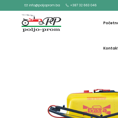
info@poljoprom.ba
+387 32 663 046
Početn
Kontak