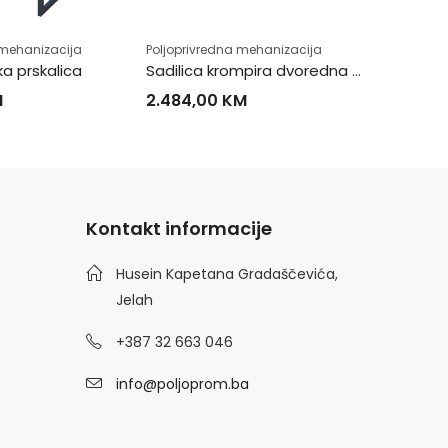
Poljopriv
Pastir s
 mehanizacija
Poljoprivredna mehanizacija
469,00
a prskalica
Sadilica krompira dvoredna Zeppelin
M
2.484,00
KM
Kontakt informacije
Husein Kapetana Gradaščevića,
Jelah
+387 32 663 046
info@poljoprom.ba