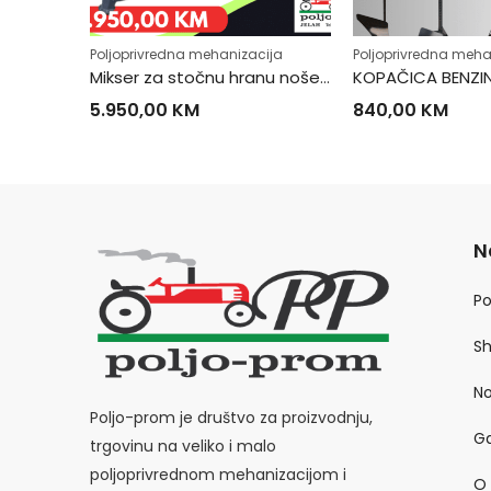
ija
Poljoprivredna mehanizacija
Poljoprivredna meha
Mikser za stočnu hranu nošeni
KOPAČICA BENZI
5.950,00
KM
840,00
KM
N
P
S
No
Poljo-prom je društvo za proizvodnju,
Ga
trgovinu na veliko i malo
poljoprivrednom mehanizacijom i
O