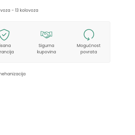
ovoza - 13 kolovoza
isana
Sigurna
Mogućnost
rancija
kupovina
povrata
mehanizacija