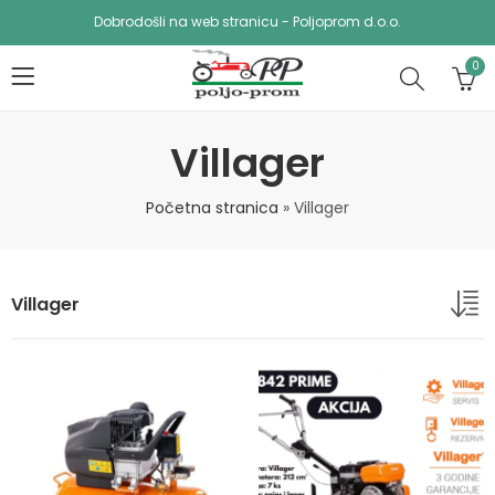
Dobrodošli na web stranicu - Poljoprom d.o.o.
0
Villager
Početna stranica
»
Villager
Villager